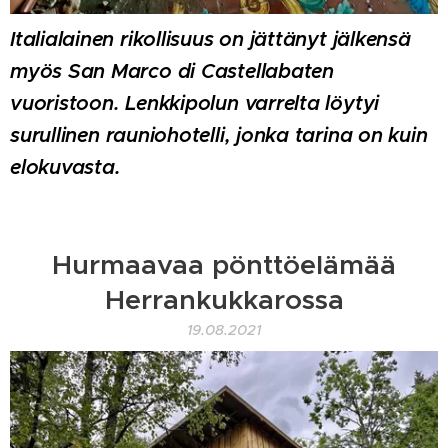
Italialainen rikollisuus on jättänyt jälkensä
myös San Marco di Castellabaten
vuoristoon. Lenkkipolun varrelta löytyi
surullinen
rauniohotelli,
jonka tarina on kuin
elokuvasta.
Hurmaavaa pönttöelämää
Herrankukkarossa
19.08.2021