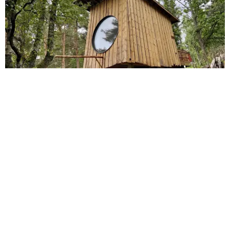
Herrankukkaro on merellinen keidas
nykymaailman hömpötyksiä vastaan. Siellä
rauhoittuvat pyryharakatkin.
Mustion linnamiljöö irrottaa
nykyhetkestä
21.06.2021