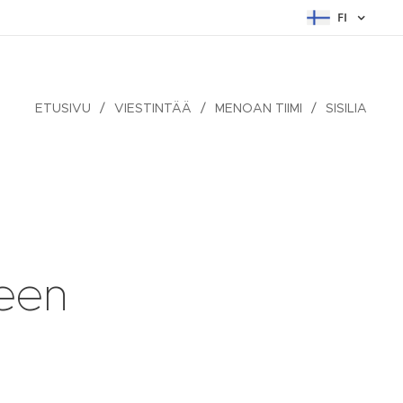
FI
ETUSIVU
VIESTINTÄÄ
MENOAN TIIMI
SISILIA
teen