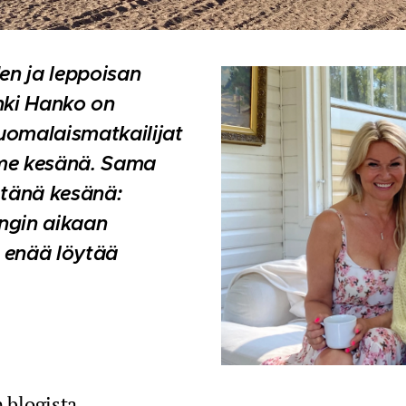
den ja leppoisan
ki Hanko on
suomalaismatkailijat
iime kesänä. Sama
 tänä kesänä:
gin aikaan
 enää löytää
.
n blogista