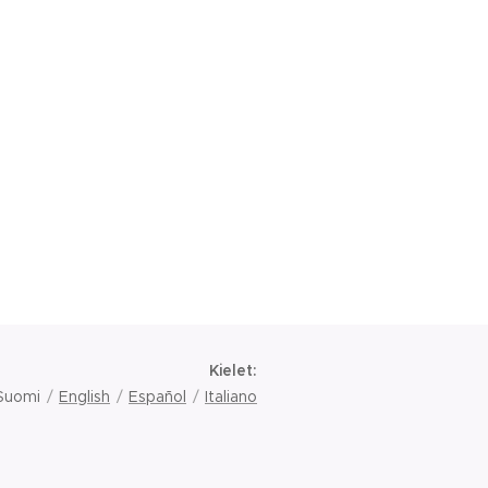
Kielet
Suomi
English
Español
Italiano