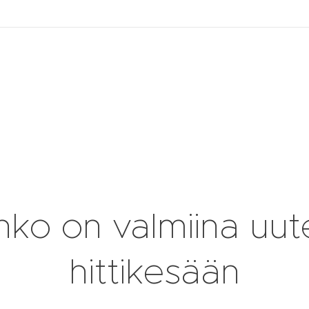
ko on valmiina uu
hittikesään