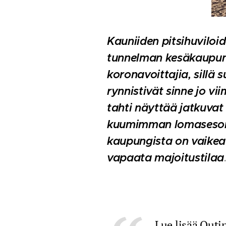
Kauniiden pitsihuviloi
tunnelman kesäkaupun
koronavoittajia, sillä 
rynnistivät sinne jo v
tahti näyttää jatkuvat
kuumimman lomaseson
kaupungista on vaikea
vapaata majoitustilaa
Lue lisää Outi