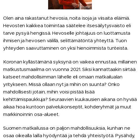
Olen aina rakastanut hevosia, noita isoja ja viisaita eläimiä.
Hevosten kaikkea toimintaa säätelee itsesäilytysvaisto eli
tarve pysyä hengissä. Hevoselle johtajuus on luottamusta
ihmisen ja hevosen välillä, selittämätöntä yhteyttä. Tuon
yhteyden saavuttaminen on yksi hienoimmista tunteista.
Koronan kyllästämänä syksynä on vaikea ennustaa, millainen
matkustusmaailma on vuonna 2021. Siksi kannattaakin siirtää
katseet mahdollisimman lähelle eli omaan matkailualan
yritykseen. Missä ollaan nyt ja mihin on suunta? Onko
mahdollisesti jotain, mihin voisi pistää lisää
kehittämispaukkuja? Seuraavien kuukausien aikana on hyvää
aikaa hioa kuntoon palvelukonseptit, kohderyhmät ja muut
markkinoinnin osa-alueet.
Suomen matkailussa on paljon mahdollisuuksia, kunhan ne
osaa oikealla lailla hyödyntää ja tehdä yhteistyötä. Pysähdy,