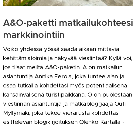
A&O-paketti matkailukohteesi
markkinointiin
Voiko yhdessä yössä saada aikaan mittavia
kehittämistoimia ja näkyvää viestintää? Kyllä voi,
jos tilaat meiltä A&O-paketin. A on matkailun
asiantuntija Annika Eerola, joka tuntee alan ja
osaa tutkailla kohdettasi myös potentiaalisena
kansainvälisenä turistipaikkana. O on puolestaan
viestinnän asiantuntija ja matkabloggaaja Outi
Myllymäki, joka tekee vierailusta kohdettasi
esittelevän blogikirjoituksen Olenko Kartalla -
matkablogiin. Sitä on helppo jakaa myös omissa